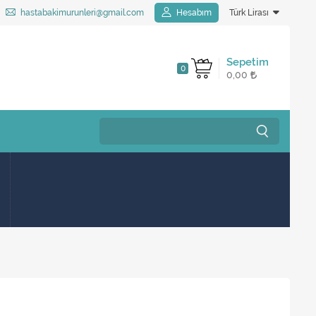
hastabakimurunleri@gmail.com
Hesabım
Türk Lirası
Sepetim
0
0,00