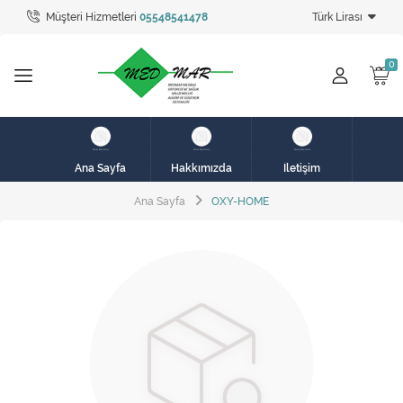
Müşteri Hizmetleri
05548541478
Türk Lirası
Tüm Kategoriler
hasta karyolası
HASTA KARYOLASI
HASTA KARYOLASI
Ana Sayfa
Hakkımızda
İletişim
KİRALIK HASTA KARYOLALARI
Ana Sayfa
OXY-HOME
KİRALIK MEDİKAL ÜRÜNLER
MEME PROTEZ ÜRÜNLERİ
SOLUNUM CİHAZLARI
TANSİYON ALETLERİ
TEKERLEKLİ SANDALYE