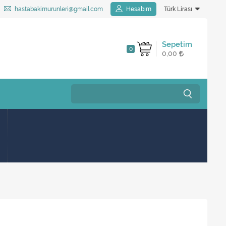
hastabakimurunleri@gmail.com
Hesabım
Türk Lirası
Sepetim
0
0,00