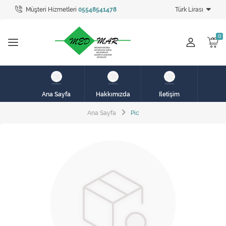
Müşteri Hizmetleri
05548541478
Türk Lirası
Tüm Kategoriler
hasta karyolası
HASTA KARYOLASI
HASTA KARYOLASI
Ana Sayfa
Hakkımızda
İletişim
KİRALIK HASTA KARYOLALARI
Ana Sayfa
Pic
KİRALIK MEDİKAL ÜRÜNLER
MEME PROTEZ ÜRÜNLERİ
SOLUNUM CİHAZLARI
TANSİYON ALETLERİ
TEKERLEKLİ SANDALYE