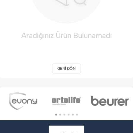
VARİS ÇORAPLARI
GERI DÖN