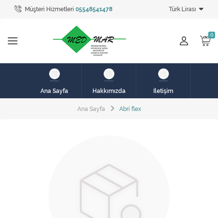
Müşteri Hizmetleri
05548541478
Türk Lirası
Tüm Kategoriler
hasta karyolası
HASTA KARYOLASI
HASTA KARYOLASI
Ana Sayfa
Hakkımızda
İletişim
KİRALIK HASTA KARYOLALARI
Ana Sayfa
Abri flex
KİRALIK MEDİKAL ÜRÜNLER
MEME PROTEZ ÜRÜNLERİ
SOLUNUM CİHAZLARI
TANSİYON ALETLERİ
TEKERLEKLİ SANDALYE