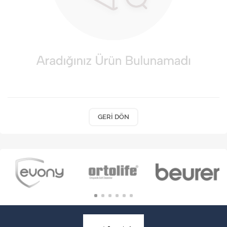
VARİS ÇORAPLARI
GERI DÖN