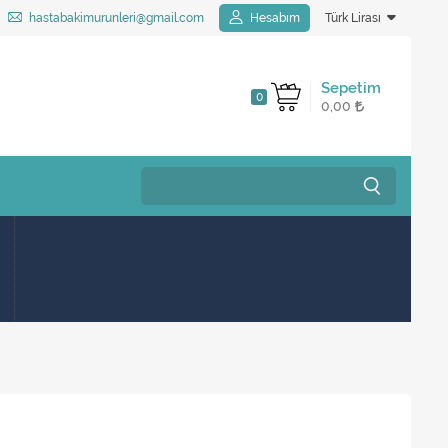
hastabakimurunleri@gmail.com
Hesabım
Türk Lirası
Sepetim
0
0,00