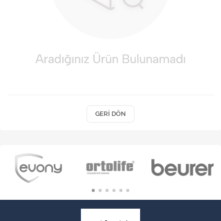
VARİS ÇORAPLARI
GERI DÖN