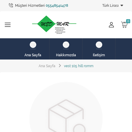
Müşteri Hizmetleri
05548541478
Türk Lirası
Tüm Kategoriler
hasta karyolası
HASTA KARYOLASI
HASTA KARYOLASI
Ana Sayfa
Hakkımızda
İletişim
KİRALIK HASTA KARYOLALARI
Ana Sayfa
vest 105 hill romm
KİRALIK MEDİKAL ÜRÜNLER
MEME PROTEZ ÜRÜNLERİ
SOLUNUM CİHAZLARI
TANSİYON ALETLERİ
TEKERLEKLİ SANDALYE