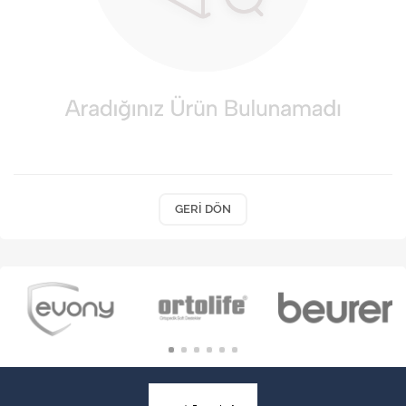
VARİS ÇORAPLARI
GERI DÖN