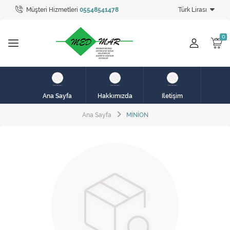
Müşteri Hizmetleri
05548541478
Türk Lirası
Tüm Kategoriler
hasta karyolası
HASTA KARYOLASI
HASTA KARYOLASI
Ana Sayfa
Hakkımızda
İletişim
KİRALIK HASTA KARYOLALARI
Ana Sayfa
MİNİON
KİRALIK MEDİKAL ÜRÜNLER
MEME PROTEZ ÜRÜNLERİ
SOLUNUM CİHAZLARI
TANSİYON ALETLERİ
TEKERLEKLİ SANDALYE