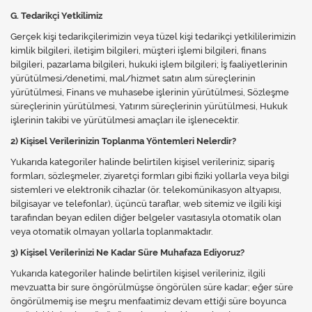
G. Tedarikçi Yetkilimiz
Gerçek kişi tedarikçilerimizin veya tüzel kişi tedarikçi yetkililerimizin
kimlik bilgileri, iletişim bilgileri, müşteri işlemi bilgileri, finans
bilgileri, pazarlama bilgileri, hukuki işlem bilgileri; İş faaliyetlerinin
yürütülmesi/denetimi, mal/hizmet satın alım süreçlerinin
yürütülmesi, Finans ve muhasebe işlerinin yürütülmesi, Sözleşme
süreçlerinin yürütülmesi, Yatırım süreçlerinin yürütülmesi, Hukuk
işlerinin takibi ve yürütülmesi amaçları ile işlenecektir.
2) Kişisel Verilerinizin Toplanma Yöntemleri Nelerdir?
Yukarıda kategoriler halinde belirtilen kişisel verileriniz; sipariş
formları, sözleşmeler, ziyaretçi formları gibi fiziki yollarla veya bilgi
sistemleri ve elektronik cihazlar (ör. telekomünikasyon altyapısı,
bilgisayar ve telefonlar), üçüncü taraflar, web sitemiz ve ilgili kişi
tarafından beyan edilen diğer belgeler vasıtasıyla otomatik olan
veya otomatik olmayan yollarla toplanmaktadır.
3) Kişisel Verilerinizi Ne Kadar Süre Muhafaza Ediyoruz?
Yukarıda kategoriler halinde belirtilen kişisel verileriniz, ilgili
mevzuatta bir sure öngörülmüşse öngörülen süre kadar; eğer süre
öngörülmemiş ise meşru menfaatimiz devam ettiği süre boyunca