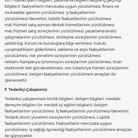
vb.), hukuki işlem bilgileri, pazarlama bilgileri (alışveriş geçmişi
bilgileri); faaliyetlerin mevzuata uygun yürütülmesi, finans ve
muhasebe işlerinin yürütülmesi, iş faaliyetlerinin
yürütülmesi/denetimi, lojistik faaliyetlerinin yürütülmesi,
mal/hizmet satış sonrası destek hizmetlerinin yürütülmesi,
mal/hizmet satış süreçlerinin yürütülmesi, pazarlama analiz
çalışmalarının yürütülmesi, sözleşme süreçlerinin yürütülmesi,
yetkili kişi, kurum ve kuruluşlara bilgi verilmesi, hukuki
uyuşmazlıkların giderilmesi, saklama ve arşiv faaliyetlerinin
yürütülmesi, risk yönetimi süreçlerinin yürütülmesi,
reklam/kampanya/promosyon süreçlerinin yürütülmesi, ticari
elektronik ileti gönderebilmesi, son tüketiciye hizmet süreçlerinin
yürütülmesi, iletişim faaliyetlerinin yürütülmesi amaçları ile
işlenecektir.
F. Tedarikçi Çalışanımız
Tedarikçi çalışanımızın kimlik bilgileri, iletişim bilgileri, mesleki
deneyim bilgileri (ör. meslek içi eğitim bilgileri); iletişim
faaliyetlerinin yürütülmesi, İş faaliyetlerinin yürütülmesi/denetimi,
Tedarik zinciri yönetimi süreçlerinin yürütülmesi, Lojistik
faaliyetlerinin yürütülmesi, Faaliyetlerin mevzuata uygun
yürütülmesi, İş sağlığı/güvenliği faaliyetlerinin yürütülmesi amaçları
ile işlenecektir.