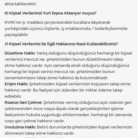
aktarılabilecektir.
6) Kişisel Verilerinizi Yurt Dışına Aktarıyor muyuz?
KVKK’nın 9. maddesi çerçevesindeki kurallara dayanarak
yurtdışındaki üçüncü kişilerle, iş ortaklarımızla / tedarikçilerimizle
paylaşılabilir.
7) Kişisel Verileriniz ile İlgili Haklarınızı Nasıl Kullanabilirsiniz?
Düzeltme Hakkı:
Yanlış olduğunu düşündüğünüz herhangi bir kişisel
verileriniz mevcut ise, şirketimizden bunun düzeltilmesini talep
etme hakkınız vardır. Aynı zamanda eksik olduğunu düşündüğünüz
herhangi bir kişisel veriniz mevcut ise, şirketimizden bunun
tamamlanmasını talep etme hakkınız da bulunmaktadır.
Erişim Hakkı:
Şirketimizden kişisel verilerinizin kopyasını talep etme
hakkınız vardır. Bu faaliyet için sizlerden bir miktar ödeme talep
edilebilir.
Rızanızı Geri Çekme:
Şirketimize vermiş olduğunuz açık rızanızın geri
çekilmesinden önce rızaya dayalı olarak gerçekleştirilen işleme
faaliyetinin hukuka uygunluğu etkilenmeden, herhangi bir zamanda
rızayı geri çekme hakkınız vardır.
Unutulma Hakkı:
Belirli durumlarda şirketimizden kişisel verilerinizin
silinmesini talep etme hakkınız vardır.