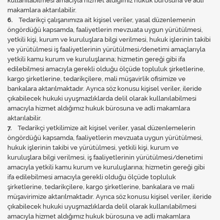
kullanılabilmesi amacıyla hizmet aldığımız hukuk bürosuna ve adli
makamlara aktarılabilir.
6.
Tedarikçi çalışanımıza ait kişisel veriler, yasal düzenlemenin
öngördüğü kapsamda, faaliyetlerin mevzuata uygun yürütülmesi,
yetkili kişi, kurum ve kuruluşlara bilgi verilmesi, hukuk işlerinin takibi
ve yürütülmesi iş faaliyetlerinin yürütülmesi/denetimi amaçlarıyla
yetkili kamu kurum ve kuruluşlarına; hizmetin gereği gibi ifa
edilebilmesi amacıyla gerekli olduğu ölçüde topluluk şirketlerine,
kargo şirketlerine, tedarikçilere, mali müşavirlik ofisimize ve
bankalara aktarılmaktadır. Ayrıca söz konusu kişisel veriler, ileride
çıkabilecek hukuki uyuşmazlıklarda delil olarak kullanılabilmesi
amacıyla hizmet aldığımız hukuk bürosuna ve adli makamlara
aktarılabilir.
7.
Tedarikçi yetkilimize ait kişisel veriler, yasal düzenlemelerin
öngördüğü kapsamda, faaliyetlerin mevzuata uygun yürütülmesi,
hukuk işlerinin takibi ve yürütülmesi, yetkili kişi, kurum ve
kuruluşlara bilgi verilmesi, iş faaliyetlerinin yürütülmesi/denetimi
amacıyla yetkili kamu kurum ve kuruluşlarına; hizmetin gereği gibi
ifa edilebilmesi amacıyla gerekli olduğu ölçüde topluluk
şirketlerine, tedarikçilere, kargo şirketlerine, bankalara ve mali
müşavirimize aktarılmaktadır. Ayrıca söz konusu kişisel veriler, ileride
çıkabilecek hukuki uyuşmazlıklarda delil olarak kullanılabilmesi
amacıyla hizmet aldığımız hukuk bürosuna ve adli makamlara