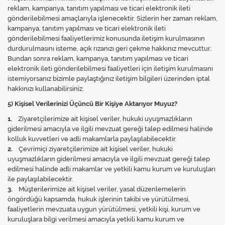
reklam, kampanya, tanıtım yapılması ve ticari elektronik ileti
gönderilebilmesi amaçlarıyla işlenecektir. Sizlerin her zaman reklam,
kampanya, tanıtım yapılması ve ticari elektronik ileti
gönderilebilmesi faaliyetlerimiz konusunda iletişim kurulmasının
durdurulmasını isteme, açık rızanızı geri çekme hakkınız mevcuttur.
Bundan sonra reklam, kampanya, tanıtım yapılması ve ticari
elektronik ileti gönderilebilmesi faaliyetleri için iletişim kurulmasını
istemiyorsanız bizimle paylaştığınız iletişim bilgileri üzerinden iptal
hakkınızı kullanabilirsiniz.
5) Kişisel Verilerinizi Üçüncü Bir Kişiye Aktarıyor Muyuz?
1.
Ziyaretçilerimize ait kişisel veriler, hukuki uyuşmazlıkların
giderilmesi amacıyla ve ilgili mevzuat gereği talep edilmesi halinde
kolluk kuvvetleri ve adli makamlarla paylaşılabilecektir.
2.
Çevrimiçi ziyaretçilerimize ait kişisel veriler, hukuki
uyuşmazlıkların giderilmesi amacıyla ve ilgili mevzuat gereği talep
edilmesi halinde adli makamlar ve yetkili kamu kurum ve kuruluşları
ile paylaşılabilecektir.
3.
Müşterilerimize ait kişisel veriler, yasal düzenlemelerin
öngördüğü kapsamda, hukuk işlerinin takibi ve yürütülmesi,
faaliyetlerin mevzuata uygun yürütülmesi, yetkili kişi, kurum ve
kuruluşlara bilgi verilmesi amacıyla yetkili kamu kurum ve