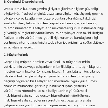
B. Çevrimiçi Ziyaretçilerimiz
Web sitemizi kullanan çevrimiçi ziyaretçilerimizin işlem güvenliği
bilgileri (ör. IP adresi bilginiz), pazarlama bilgileri (ör. alışveriş geçmişi
bilgileri, çerez kayıtları) ve (bizlere bunları bildirdiğiniz takdirde)
kimlik bilgileri, iletişim bilgileri (e-posta adresiniz, açık adresiniz,
telefon numaranız); Faaliyetlerin mevzuata uygun, yürütülmesi, bilgi
güvenliği süreçlerinin yürütülmesi, talep/şikayetlerin takibi, iletişim
faaliyetlerinin yürütülmesi, yetkili kişi, kurum ve kuruluşlara bilgi
verilmesi, internet aracılığıyla web sitemize erişiminizi sağlayabilmek
amacıyla işlenecektir.
C. Müşterilerimiz
Gerçek kişi müşterilerimizin veya tüzel kişi müşterilerimizin
yetkililerinin ve/veya çalışanlarının kimlik bilgileri, iletişim bilgileri,
müşteri işlemi bilgileri (ör. sipariş bilgisi), finans bilgileri (ör. bilanço
bilgileri), hukuki işlem bilgileri, pazarlama bilgileri (ör. alışveriş
geçmişi bilgileri gibi); Faaliyetlerin mevzuata uygun yürütülmesi,
finans ve muhasebe işlerinin yürütülmesi, iş faaliyetlerinin
yürütülmesi/denetimi, lojistik faaliyetlerinin yürütülmesi,
mal/hizmet satış sonrası destek hizmetlerinin yürütülmesi,
mal/hizmet satış süreçlerinin yürütülmesi, pazarlama analiz
çalışmalarının yürütülmesi, sözleşme süreçlerinin yürütülmesi,