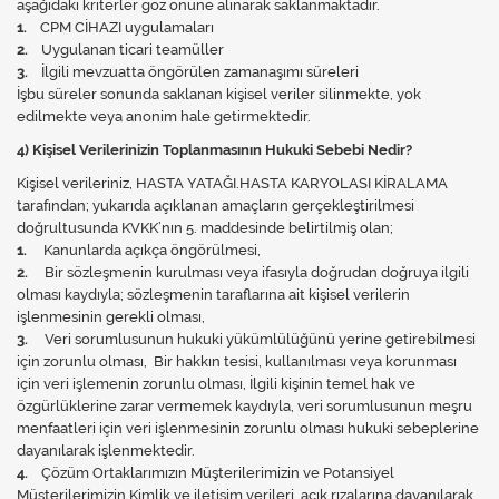
aşağıdaki kriterler göz önüne alınarak saklanmaktadır.
1.
CPM CİHAZI uygulamaları
2.
Uygulanan ticari teamüller
3.
İlgili mevzuatta öngörülen zamanaşımı süreleri
İşbu süreler sonunda saklanan kişisel veriler silinmekte, yok
edilmekte veya anonim hale getirmektedir.
4) Kişisel Verilerinizin Toplanmasının Hukuki Sebebi Nedir?
Kişisel verileriniz, HASTA YATAĞI.HASTA KARYOLASI KİRALAMA
tarafından; yukarıda açıklanan amaçların gerçekleştirilmesi
doğrultusunda KVKK’nın 5. maddesinde belirtilmiş olan;
1.
Kanunlarda açıkça öngörülmesi,
2.
Bir sözleşmenin kurulması veya ifasıyla doğrudan doğruya ilgili
olması kaydıyla; sözleşmenin taraflarına ait kişisel verilerin
işlenmesinin gerekli olması,
3.
Veri sorumlusunun hukuki yükümlülüğünü yerine getirebilmesi
için zorunlu olması, Bir hakkın tesisi, kullanılması veya korunması
için veri işlemenin zorunlu olması, İlgili kişinin temel hak ve
özgürlüklerine zarar vermemek kaydıyla, veri sorumlusunun meşru
menfaatleri için veri işlenmesinin zorunlu olması hukuki sebeplerine
dayanılarak işlenmektedir.
4.
Çözüm Ortaklarımızın Müşterilerimizin ve Potansiyel
Müşterilerimizin Kimlik ve iletişim verileri, açık rızalarına dayanılarak