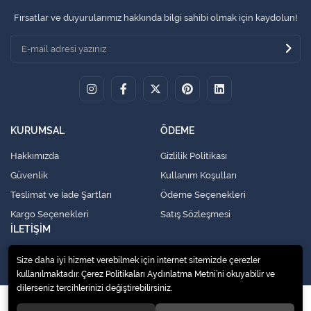
Fırsatlar ve duyurularımız hakkında bilgi sahibi olmak için kaydolun!
KURUMSAL
ÖDEME
Hakkımızda
Gizlilik Politikası
Güvenlik
Kullanım Koşulları
Teslimat ve İade Şartları
Ödeme Seçenekleri
Kargo Seçenekleri
Satış Sözleşmesi
İLETİŞİM
İletişim
Size daha iyi hizmet verebilmek için internet sitemizde çerezler
kullanılmaktadır. Çerez Politikaları Aydınlatma Metni’ni okuyabilir ve
dilerseniz tercihlerinizi değiştirebilirsiniz.
© 2020
HASTA YATAĞI.HASTA KARYOLASI KİRALAMA
. Tüm hakları saklıdır.