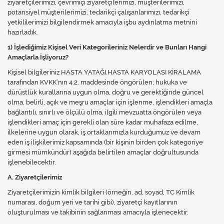
ziyaretçilerimizi, çevrimiçi ziyaretçilerimizi, müşterilerimizi,
VARİS ÇORAPLARI
potansiyel müşterilerimizi, tedarikçi çalışanlarımızı, tedarikçi
yetkililerimizi bilgilendirmek amacıyla işbu aydınlatma metnini
hazırladık.
1) İşlediğimiz Kişisel Veri Kategorileriniz Nelerdir ve Bunları Hangi
Amaçlarla İşliyoruz?
Kişisel bilgileriniz HASTA YATAĞI.HASTA KARYOLASI KİRALAMA
tarafından KVKK’nın 4.2. maddesinde öngörülen; hukuka ve
dürüstlük kurallarına uygun olma, doğru ve gerektiğinde güncel
olma, belirli, açık ve meşru amaçlar için işlenme, işlendikleri amaçla
bağlantılı, sınırlı ve ölçülü olma, ilgili mevzuatta öngörülen veya
işlendikleri amaç için gerekli olan süre kadar muhafaza edilme,
ilkelerine uygun olarak, iş ortaklarımızla kurduğumuz ve devam
eden iş ilişkilerimiz kapsamında (bir kişinin birden çok kategoriye
girmesi mümkündür) aşağıda belirtilen amaçlar doğrultusunda
işlenebilecektir.
A. Ziyaretçilerimiz
Ziyaretçilerimizin kimlik bilgileri (örneğin. ad, soyad, TC Kimlik
numarası, doğum yeri ve tarihi gibi), ziyaretçi kayıtlarının
oluşturulması ve takibinin sağlanması amacıyla işlenecektir.