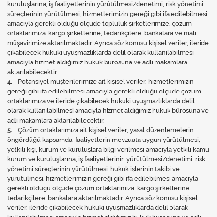
kuruluşlarına; iş faaliyetlerinin yürütülmesi/denetimi, risk yönetimi
süreçlerinin yürütülmesi, hizmetlerimizin gereği gibi ifa edilebilmesi
amacıyla gerekli olduğu ölçüde topluluk şirketlerimize, çözüm
ortaklarımıza, kargo şirketlerine, tedarikçilere, bankalara ve mali
müşavirimize aktarılmaktadır. Ayrıca söz konusu kişisel veriler, ileride
çıkabilecek hukuki uyuşmazlıklarda delil olarak kullanılabilmesi
amacıyla hizmet aldığımız hukuk bürosuna ve adli makamlara
aktarılabilecektir.
4.
Potansiyel müşterilerimize ait kişisel veriler, hizmetlerimizin
gereği gibi ifa edilebilmesi amacıyla gerekli olduğu ölçüde çözüm
ortaklarımıza ve ileride çıkabilecek hukuki uyuşmazlıklarda delil
olarak kullanılabilmesi amacıyla hizmet aldığımız hukuk bürosuna ve
adli makamlara aktarılabilecektir.
5.
Çözüm ortaklarımıza ait kişisel veriler, yasal düzenlemelerin
öngördüğü kapsamda, faaliyetlerin mevzuata uygun yürütülmesi,
yetkili kişi, kurum ve kuruluşlara bilgi verilmesi amacıyla yetkili kamu
kurum ve kuruluşlarına; iş faaliyetlerinin yürütülmesi/denetimi, risk
yönetimi süreçlerinin yürütülmesi, hukuk işlerinin takibi ve
yürütülmesi, hizmetlerimizin gereği gibi ifa edilebilmesi amacıyla
gerekli olduğu ölçüde çözüm ortaklarımıza, kargo şirketlerine,
tedarikçilere, bankalara aktarılmaktadır. Ayrıca söz konusu kişisel
veriler, ileride çıkabilecek hukuki uyuşmazlıklarda delil olarak