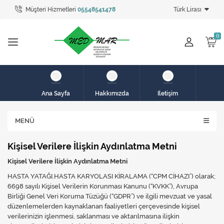
Müşteri Hizmetleri
05548541478
Türk Lirası
Tüm Kategoriler
hasta karyolası
HASTA KARYOLASI
HASTA KARYOLASI
Ana Sayfa
Hakkımızda
İletişim
KİRALIK HASTA KARYOLALARI
MENÜ
KİRALIK MEDİKAL ÜRÜNLER
Kişisel Verilere İlişkin Aydınlatma Metni
MEME PROTEZ ÜRÜNLERİ
Kişisel Verilere İlişkin Aydınlatma Metni
SOLUNUM CİHAZLARI
HASTA YATAĞI.HASTA KARYOLASI KİRALAMA (“CPM CİHAZI”) olarak;
6698 sayılı Kişisel Verilerin Korunması Kanunu (“KVKK”), Avrupa
TANSİYON ALETLERİ
Birliği Genel Veri Koruma Tüzüğü (“GDPR”) ve ilgili mevzuat ve yasal
düzenlemelerden kaynaklanan faaliyetleri çerçevesinde kişisel
TEKERLEKLİ SANDALYE
verilerinizin işlenmesi, saklanması ve aktarılmasına ilişkin