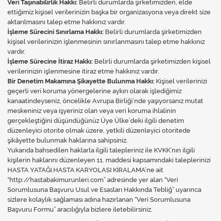
Veri Taşınabilirlik Hakkı:
Belirli durumlarda şirketimizden, elde
ettiğimiz kişisel verilerinizin başka bir organizasyona veya direkt size
aktarılmasını talep etme hakkınız vardır.
İşleme Sürecini Sınırlama Hakkı:
Belirli durumlarda şirketimizden
kişisel verilerinizin işlenmesinin sınırlanmasını talep etme hakkınız
vardır.
İşleme Sürecine İtiraz Hakkı:
Belirli durumlarda şirketimizden kişisel
verilerinizin işlenmesine itiraz etme hakkınız vardır.
Bir Denetim Makamına Şikayette Bulunma Hakkı:
Kişisel verilerinizi
geçerli veri koruma yönergelerine aykırı olarak işlediğimiz
kanaatindeyseniz, öncelikle Avrupa Birliği’nde yaşıyorsanız mutat
meskeniniz veya işyeriniz olan veya veri koruma ihlalinin
gerçekleştiğini düşündüğünüz Üye Ülke’deki ilgili denetim
düzenleyici otorite olmak üzere, yetkili düzenleyici otoritede
şikâyette bulunmak haklarına sahipsiniz.
Yukarıda bahsedilen haklarla ilgili talepleriniz ile KVKK’nın ilgili
kişilerin haklarını düzenleyen 11. maddesi kapsamındaki taleplerinizi
HASTA YATAĞI.HASTA KARYOLASI KİRALAMA’ne ait
“http://hastabakimurunleri.com” adresinde yer alan “Veri
Sorumlusuna Başvuru Usul ve Esasları Hakkında Tebliğ” uyarınca
sizlere kolaylık sağlaması adına hazırlanan “Veri Sorumlusuna
Başvuru Formu” aracılığıyla bizlere iletebilirsiniz.