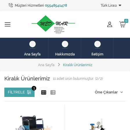
Müşteri Hizmetleri
05548541478
Türk Lirası
Tüm Kategoriler
hasta karyolası
HASTA KARYOLASI
HASTA KARYOLASI
Ana Sayfa
Hakkımızda
İletişim
KİRALIK HASTA KARYOLALARI
Ana Sayfa
Kiralık Ürünlerimiz
KİRALIK MEDİKAL ÜRÜNLER
Kiralık Ürünlerimiz
11
adet ürün bulunmuştur.
(2/2)
MEME PROTEZ ÜRÜNLERİ
FILTRELE
SOLUNUM CİHAZLARI
TANSİYON ALETLERİ
TEKERLEKLİ SANDALYE