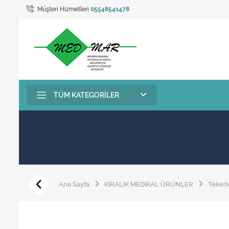
Müşteri Hizmetleri
05548541478
TÜM KATEGORILER
Ana Sayfa
KİRALIK MEDİKAL ÜRÜNLER
Tekerl