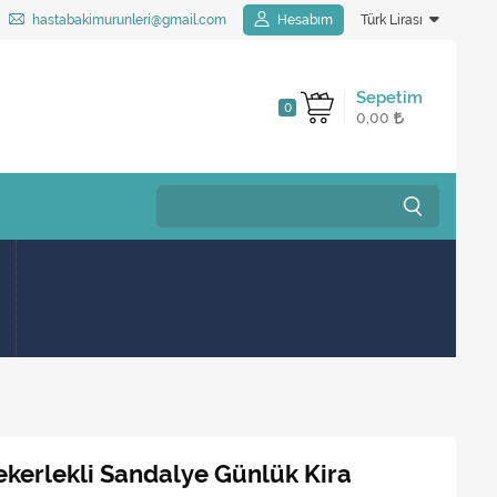
hastabakimurunleri@gmail.com
Hesabım
Türk Lirası
Sepetim
0
0,00
Tekerlekli Sandalye Günlük Kira