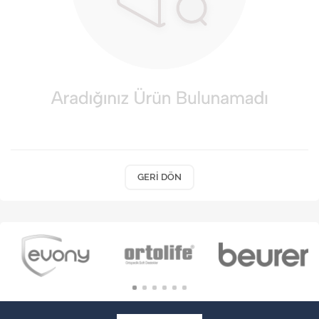
VARİS ÇORAPLARI
GERI DÖN