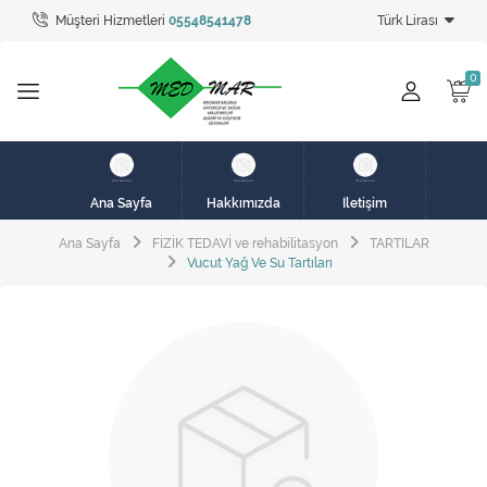
Müşteri Hizmetleri
05548541478
Türk Lirası
Tüm Kategoriler
hasta karyolası
HASTA KARYOLASI
HASTA KARYOLASI
Ana Sayfa
Hakkımızda
İletişim
KİRALIK HASTA KARYOLALARI
Ana Sayfa
FİZİK TEDAVİ ve rehabilitasyon
TARTILAR
Vucut Yağ Ve Su Tartıları
KİRALIK MEDİKAL ÜRÜNLER
MEME PROTEZ ÜRÜNLERİ
SOLUNUM CİHAZLARI
TANSİYON ALETLERİ
TEKERLEKLİ SANDALYE