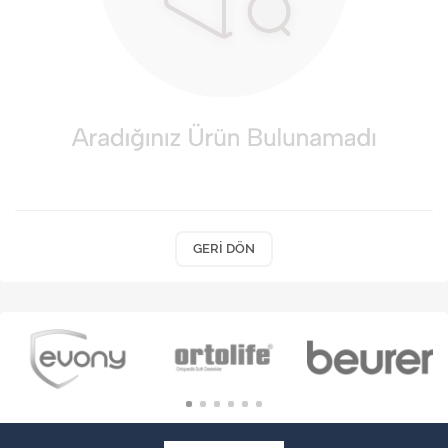
VARİS ÇORAPLARI
GERI DÖN