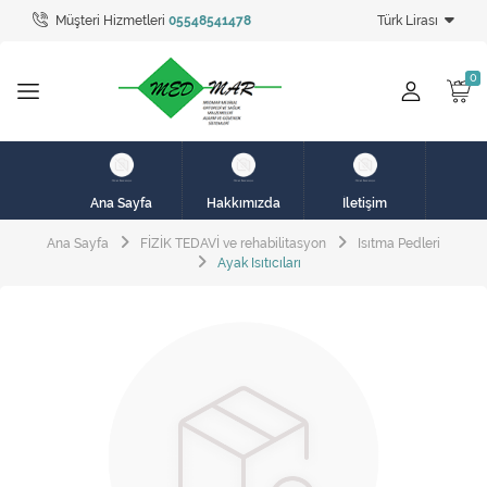
Müşteri Hizmetleri
05548541478
Türk Lirası
Tüm Kategoriler
hasta karyolası
HASTA KARYOLASI
HASTA KARYOLASI
Ana Sayfa
Hakkımızda
İletişim
KİRALIK HASTA KARYOLALARI
Ana Sayfa
FİZİK TEDAVİ ve rehabilitasyon
Isıtma Pedleri
Ayak Isıtıcıları
KİRALIK MEDİKAL ÜRÜNLER
MEME PROTEZ ÜRÜNLERİ
SOLUNUM CİHAZLARI
TANSİYON ALETLERİ
TEKERLEKLİ SANDALYE