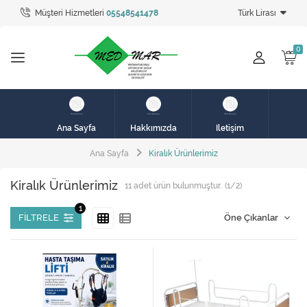
Müşteri Hizmetleri
05548541478
Türk Lirası
Tüm Kategoriler
hasta karyolası
HASTA KARYOLASI
HASTA KARYOLASI
Ana Sayfa
Hakkımızda
İletişim
KİRALIK HASTA KARYOLALARI
Ana Sayfa
Kiralık Ürünlerimiz
KİRALIK MEDİKAL ÜRÜNLER
Kiralık Ürünlerimiz
11
adet ürün bulunmuştur.
(1/2)
MEME PROTEZ ÜRÜNLERİ
FILTRELE
SOLUNUM CİHAZLARI
TANSİYON ALETLERİ
TEKERLEKLİ SANDALYE